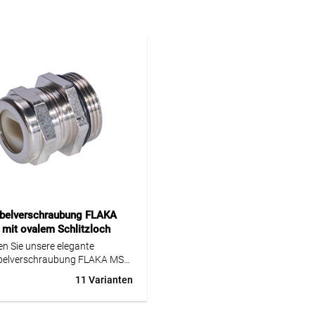
belverschraubung FLAKA
 mit ovalem Schlitzloch
n Sie unsere elegante
belverschraubung FLAKA MS
ovalem Schlitzloch – eine
11 Varianten
 Kombination aus Ästhetik und
alität. Diese
schraubung, gefertigt aus