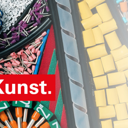
Qualitätsstandards entspricht. Sie ist
Qualität
eine exzellente Wahl für industrielle
eine exze
Anlagen und Büroumgebungen.
Anlagen