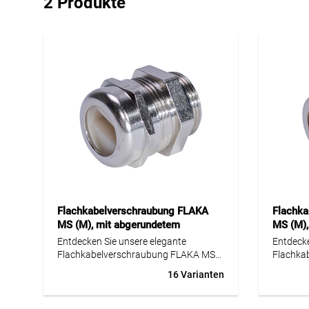
2 Produkte
Flachkabelverschraubung FLAKA
Flachka
MS (M), mit abgerundetem
MS (M),
Schlitzloch
Entdecken Sie unsere elegante
Entdecke
Flachkabelverschraubung FLAKA MS
Flachka
(M) mit abgerundetem Schlitzloch –
(M) mit 
16 Varianten
eine perfekte Kombination aus Ästhetik
perfekte
und Funktionalität. Diese
Funktion
Kabelverschraubung, gefertigt aus
Kabelver