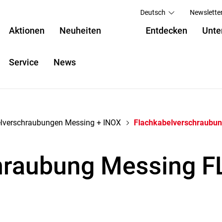
Deutsch
Newslette
Aktionen
Neuheiten
Entdecken
Unte
Service
News
lverschraubungen Messing + INOX
Flachkabelverschraubu
hraubung Messing F