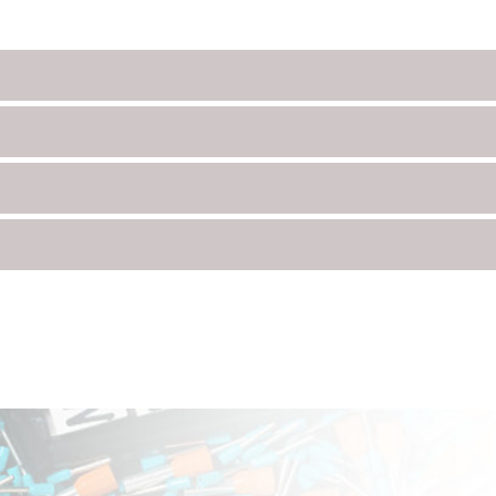
tigem Messing und zusätzlich
t, bietet nicht nur einen
agenden Oberflächenschutz,
überzeugt auch durch ihre
stigkeit. Mit ihrer robusten
nstruktion ist sie eine
sige Wahl für verschiedene
ngen. Die FLAKA MS (M) ist
 für Flachkabel konzipiert und
inen grossen Klemmbereich, um
iedliche Kabelgrössen sicher
igen. Sie besitzt einen
, der eine hohe Dichtigkeit
rt. Dank der Schutzart IP68 ist
 für den Einsatz in
gen, in denen Schutz gegen
d Wasser wichtig ist. Diese
schraubung ist für einen
Einsatztemperaturbereich von
+120 °C geeignet, was ihre
gkeit unterstreicht. Sie erfüllt
 EN 60423 und bietet somit
ssheit, dass sie höchsten