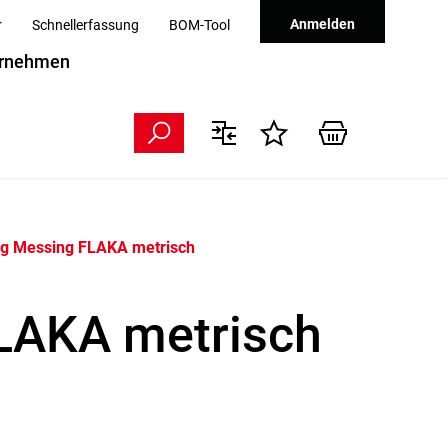
Anmelden
r
Schnellerfassung
BOM-Tool
rnehmen
ng Messing FLAKA metrisch
LAKA metrisch