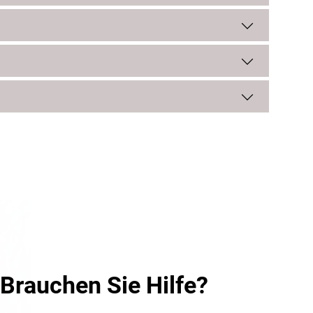
 (30
zudem 4
usführung
ür
ein
splatine
sige
ment-
insatz in
Brauchen Sie Hilfe?