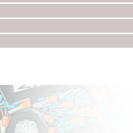
> 12 Stück, 10-20 mm => 1
IP65. Sie bietet Öffnungen für
kl. 4 Spreiznieten.
Kabeldurchmesser von 3-8 mm
Stück). Im Lieferumfang sind 
Spreiznieten enthalten. Die A
ist geschlossen und geeignet f
Kabelverschraubungen. Die
Kabeleinführung erfolgt durch 
Langloch. Diese Durchführung
ist eine effiziente und zuverläs
Lösung für Ihre Kabelmanage
Anforderungen, ideal für den E
verschiedenen industriellen
Anwendungen.