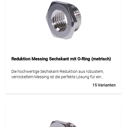
Reduktion Messing Sechskant mit O-Ring (metrisch)
Die hochwertige Sechskant-Reduktion aus robustem,
vernickeltem Messing ist die perfekte Lösung für ein
sicheres Kabelmanagement in der Elektrotechnik und im
15 Varianten
Maschinenbau.
Ausgestattet mit einem O-Ring und konzipiert für die
Anpassung metrischer Gewinde, bietet dieses Bauteil eine
komplett selbstdichtende Ausführung. Das praktische
Sechskant-Design ermöglicht eine besonders einfache
Montage ganz ohne Spezialwerkzeuge und garantiert eine
absolut zuverlässige Verbindung zwischen Ihren