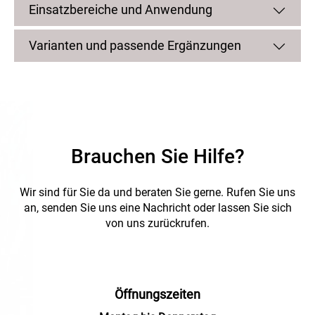
Einsatzbereiche und Anwendung
Ausgelegt für einen extremen Temperaturbereich von -40 °C
bis +135 °C, bietet die Polycarbonat-Reduktion höchste
mechanische Stabilität für Ihre anspruchsvollen
Varianten und passende Ergänzungen
Automatisierungsprojekte.
Brauchen Sie Hilfe?
Wir sind für Sie da und beraten Sie gerne.
Rufen Sie uns
an, senden Sie uns eine Nachricht oder lassen Sie sich
von uns zurückrufen.
Öffnungszeiten