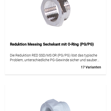
Kabelverschraubungen.
Dank der hochwertigen Vernickelung ist die Reduktion
optimal vor Korrosion geschützt. Sie ist für einen
anspruchsvollen Temperaturbereich von -25 °C bis +120 °C
ausgelegt und erfüllt höchste Qualitätsstandards nach
Norm EN 50262. Setzen Sie auf langlebige Sicherheit für
Ihre professionellen Industrieinstallationen.
Reduktion Messing Sechskant mit O-Ring (PG/PG)
Die Reduktion RED SSD/MS OR (PG/PG) löst das typische
Problem, unterschiedliche PG-Gewinde sicher und sauber
miteinander zu verbinden. Sie ermöglicht eine passgenaue
17 Varianten
Gewindereduktion und unterstützt eine zuverlässige
Installation in technischen Anwendungen.
Die Ausführung aus vernickeltem Messing ist robust und für
den dauerhaften Einsatz ausgelegt. Laut Katalog handelt
es sich um eine selbstdichtende Ausführung mit O-Ring. Der
Sechskant erleichtert die Montage, sodass keine
Spezialwerkzeuge erforderlich sind.