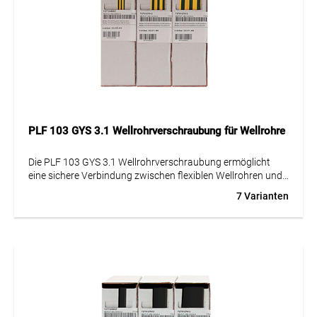
von -55 bis +135 °C. Obwohl er nicht halogenfrei und UV-
beständig ist, gewährleistet die UL-Zulassung höchste
Sicherheits- und Qualitätsstandards.
PLF 103 GYS 3.1 Wellrohrverschraubung für Wellrohre
Die PLF 103 GYS 3.1 Wellrohrverschraubung ermöglicht
eine sichere Verbindung zwischen flexiblen Wellrohren und
Gehäusen, Maschinen oder Schaltschränken. Sie sorgt für
7 Varianten
eine zuverlässige Kabeldurchführung und unterstützt eine
strukturierte Kabelführung in industriellen Installationen.
In Kombination mit passenden Wellrohren schützt die
Wellrohrverschraubung Leitungen vor mechanischen
Belastungen sowie äußeren Einflüssen. Dadurch eignet sich
die Lösung besonders für Anwendungen im Maschinenbau,
Anlagenbau und in der Automatisierungstechnik.