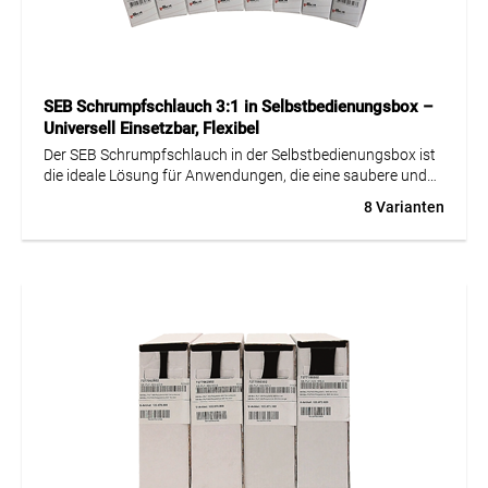
SEB Schrumpfschlauch 3:1 in Selbstbedienungsbox –
Universell Einsetzbar, Flexibel
Der SEB Schrumpfschlauch in der Selbstbedienungsbox ist
die ideale Lösung für Anwendungen, die eine saubere und
präzise Isolation, Bündelung oder Kennzeichnung
8 Varianten
erfordern. Dieser universell einsetzbare, dünnwandige
Schlauch bietet eine Schrumpfrate von 3:1 und ist
außergewöhnlich flexibel und biegsam, um sich an
verschiedene Formen und Größen anzupassen. Er zeichnet
sich durch unschmelzbare, kaltflussbeständige und
mechanisch feste Eigenschaften aus, die in einem
Temperaturbereich von -55 bis +125 °C zuverlässig
funktionieren. Obwohl er nicht halogenfrei, UV-beständig
oder selbstverlöschend ist, bietet der Schlauch gute
chemische und elektrische Eigenschaften und ist UL-
zugelassen.