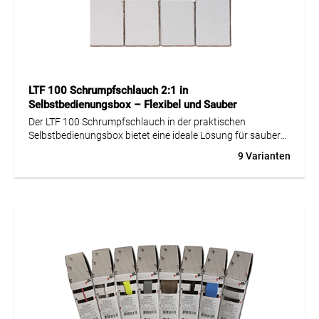
LTF 100 Schrumpfschlauch 2:1 in
Selbstbedienungsbox – Flexibel und Sauber
Der LTF 100 Schrumpfschlauch in der praktischen
Selbstbedienungsbox bietet eine ideale Lösung für sauberes
und effizientes Arbeiten. Diese Box ermöglicht es, den
9 Varianten
Schlauch bis zum letzten Zentimeter zu nutzen, ohne
Verschmutzung oder das Risiko von Verletzungen. Der
Schlauch ist dünnwandig und flexibel mit einer
Schrumpfrate von 2:1, ideal für vielseitige Anwendungen in
Temperaturen von -40 bis +125 °C. Obwohl der LTF 100
nicht halogenfrei oder UV-beständig ist, gewährleistet seine
UL-Zulassung hohe Sicherheitsstandards. Dies macht ihn
zu einer zuverlässigen Wahl für elektrische Isolierungen und
Schutz in verschiedenen industriellen und handwerklichen
Bereichen.