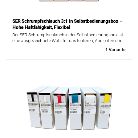
SER Schrumpfschlauch 3:1 in Selbstbedienungsbox –
Hohe Haftfähigkeit, Flexibel
Der SER Schrumpfschlauch in der Selbstbedienungsbox ist
eine ausgezeichnete Wahl für das Isolieren, Abdichten und
mechanische Entlasten von elektrischen Verbindungen und
1 Variante
Bauteilen mit großen Durchmesserunterschieden. Dieser
dünnwandige Schlauch bietet eine Schrumpfrate von 3:1
und ist extrem flexibel, was eine einfache Anwendung und
hervorragende Anpassungsfähigkeit ermöglicht. Er
zeichnet sich durch eine extrem hohe Haftfähigkeit und
mechanische Festigkeit aus, wodurch er wasserdicht und
zuverlässig in einem Betriebstemperaturbereich von -55 bis
+110 °C funktioniert. Trotz fehlender UL-Zulassung und
Halogenfreiheit bietet dieser Schlauch robuste, langlebige
Eigenschaften für anspruchsvolle Anwendungen.