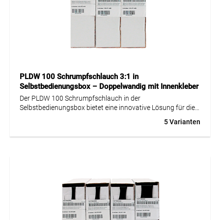
Die PLF 103 GYS 3.1 Wellrohrverschraubung wird
eingesetzt, um Kabelschutzsysteme sicher an Gehäusen
oder Verteilern anzuschließen. Sie ermöglicht eine saubere
und professionelle Installation von Kabelschutzrohren in
industriellen Anwendungen.
PLDW 100 Schrumpfschlauch 3:1 in
Selbstbedienungsbox – Doppelwandig mit Innenkleber
Der PLDW 100 Schrumpfschlauch in der
Selbstbedienungsbox bietet eine innovative Lösung für die
effiziente und saubere Nutzung bis zum letzten Zentimeter,
5 Varianten
ohne Verschmutzung oder Verletzungsrisiko. Dieser
doppelwandige, dünnwandige Schlauch mit einer
Schrumpfrate von 3:1 ist besonders flexibel und verfügt
über einen Innenkleber, der eine zuverlässige Abdichtung
und zusätzlichen Schutz bietet. Ideal für den Einsatz bei
Temperaturen von -55 bis +110 °C, erfüllt der Schlauch die
Sicherheitsanforderungen mit einer UL-Zulassung. Obwohl
er nicht halogenfrei und UV-beständig ist, gewährleistet der
Schlauch eine dauerhafte und sichere Isolation für
elektrische Verbindungen in einer Vielzahl von
Anwendungen.