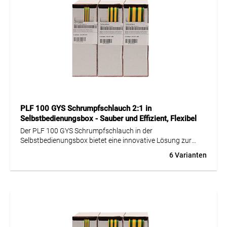
PLF 100 GYS Schrumpfschlauch 2:1 in
Selbstbedienungsbox - Sauber und Effizient, Flexibel
Der PLF 100 GYS Schrumpfschlauch in der
Selbstbedienungsbox bietet eine innovative Lösung zur
sicheren und effizienten Handhabung von
6 Varianten
Schrumpfschläuchen. Diese handliche Box erlaubt die
Nutzung des Schlauchs bis zum letzten Zentimeter ohne
Verschmutzung oder Verletzungsrisiko. Die Box hält den
Schlauch sauber, übersichtlich und ordentlich, ideal für
professionelle Anwendungen und Arbeitsumgebungen. Der
Schlauch selbst ist dünnwandig und flexibel mit einer
Schrumpfrate von 2:1, geeignet für Betriebstemperaturen