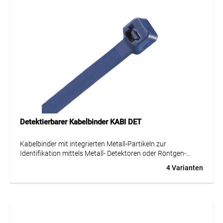
Detektierbarer Kabelbinder KABI DET
Kabelbinder mit integrierten Metall-Partikeln zur
Identifikation mittels Metall- Detektoren oder Röntgen-
Strahlen zur einfacheren Erfüllung der Sicherheits-
4 Varianten
bestimmungen in der Nahrungsmittel- und
Pharmaindustrie. Ausgezeichnete chemische Beständigkeit
(Säuren, Laugen, Öle, Fette, Schmierstoffe, usw.). Schnelle
und einfache Montage von Hand oder mit
Montagewerkzeug.