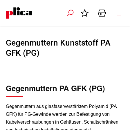
ation schliessen
Nav
öffn
Gegenmuttern Kunststoff PA
GFK (PG)
Gegenmuttern PA GFK (PG)
Gegenmuttern aus glasfaserverstärktem Polyamid (PA
GFK) für PG-Gewinde werden zur Befestigung von
Kabelverschraubungen in Gehäusen, Schaltschränken
und technischen Installationen eingesetzt.