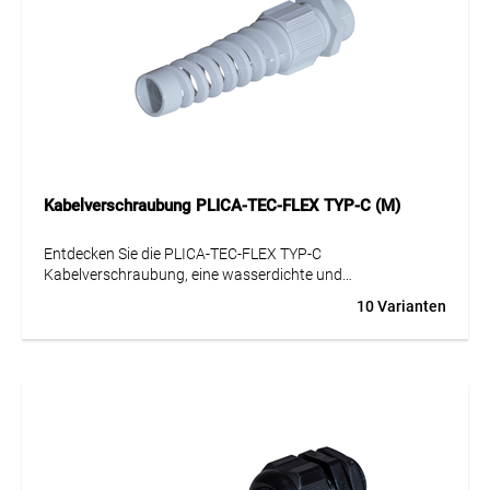
Kabelverschraubung PLICA-TEC-FLEX TYP-C (M)
Entdecken Sie die PLICA-TEC-FLEX TYP-C
Kabelverschraubung, eine wasserdichte und
montagefreundliche Lösung für Ihre Kabelmanagement-
10 Varianten
Anforderungen. Diese Kabelverschraubung aus
hochwertigem Kunststoff, speziell Polyamid (PA), bietet
eine aussergewöhnliche Langlebigkeit und Stabilität. Ihr
unauffälliges Design passt sich nahtlos an jede Umgebung
an. Mit ihrer ausgezeichneten Zugentlastung und den
grossen Klemmbereichen ist sie perfekt für eine Vielzahl von
Anwendungen geeignet. Ein Schlüsselelement dieser
Kabelverschraubung ist ihre flexible Knickschutzspirale, die
einen optimalen Kabelschutz gewährleistet. Obwohl sie