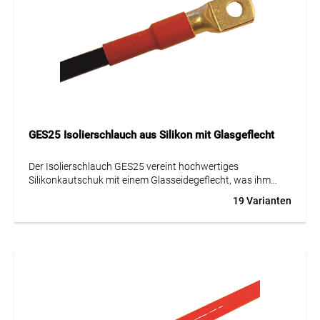
einer zuverlässigen und sicheren Lösung für anspruchsvolle
Einsatzbereiche macht. Durch seine robuste Ausführung
eignet er sich ideal für Anwendungen mit hoher thermischer
und mechanischer Belastung.
GES25 Isolierschlauch aus Silikon mit Glasgeflecht
Der Isolierschlauch GES25 vereint hochwertiges
Silikonkautschuk mit einem Glasseidegeflecht, was ihm
exzellente Flexibilität und mechanische Festigkeit verleiht.
19 Varianten
Er ist speziell für den Einsatz im Apparate- und
Maschinenbau konzipiert, wo er sich durch seine
ausgezeichnete chemische Beständigkeit und sein
selbstverlöschendes Brandverhalten bewährt hat. Der
GES25 ist hitzebeständig für Temperaturen von -40 bis
+235 Grad Celsius und halogenfrei, was ihn zu einer
sicheren Wahl für industrielle Anwendungen macht.