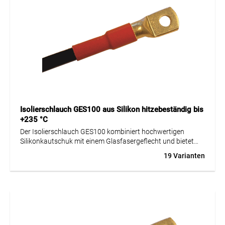
Isolierschlauch GES100 aus Silikon hitzebeständig bis
+235 °C
Der Isolierschlauch GES100 kombiniert hochwertigen
Silikonkautschuk mit einem Glasfasergeflecht und bietet
eine ausgezeichnete Flexibilität sowie hohe mechanische
19 Varianten
Festigkeit.
Er wurde speziell für den Einsatz im Maschinenbau und in
industriellen Anwendungen entwickelt und überzeugt durch
seine sehr gute chemische Beständigkeit sowie ein
selbstverlöschendes Brandverhalten nach UL 1441.
Der GES100 ist für einen breiten Temperaturbereich von -40
bis +235 °C ausgelegt und zudem halogenfrei, was ihn zu