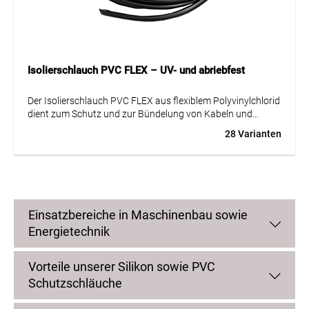
Isolierschlauch PVC FLEX – UV- und abriebfest
Der Isolierschlauch PVC FLEX aus flexiblem Polyvinylchlorid
dient zum Schutz und zur Bündelung von Kabeln und
Leitungen.
28 Varianten
Er bietet eine hohe Beständigkeit gegen mechanische
Beanspruchung sowie gegen UV-Strahlung und Abrieb und
eignet sich damit für den Einsatz in anspruchsvollen
Umgebungen.
Einsatzbereiche in Maschinenbau sowie
Der Schlauch ist für einen Temperaturbereich von -20 bis
Energietechnik
+90 °C ausgelegt und erfüllt gängige Anforderungen für den
industriellen Einsatz.
Vorteile unserer Silikon sowie PVC
Ideal für Anwendungen in der Elektroinstallation, im
Schutzschläuche
Maschinenbau und in der Industrie.