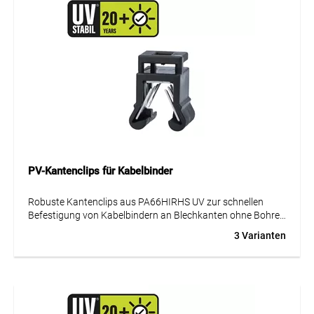
PV-Kantenclips für Kabelbinder
Robuste Kantenclips aus PA66HIRHS UV zur schnellen
Befestigung von Kabelbindern an Blechkanten ohne Bohren
oder Kleben. Geeignet für Kantstärken 1–3 mm und 3–6
3 Varianten
mm, seitliche oder obere Montage, UV-stabil, halogenfrei,
für Innen- und Außeneinsatz.