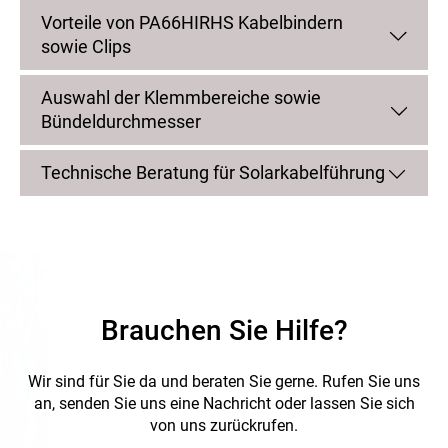
und durch ihre schwarze Ausführung optimal vor UV-
Vorteile von PA66HIRHS Kabelbindern
Einstrahlung geschützt. Damit bieten sie eine zuverlässige
sowie Clips
und langlebige Lösung für sichere Kabelbefestigungen im
Außenbereich.
Auswahl der Klemmbereiche sowie
Bündeldurchmesser
Technische Beratung für Solarkabelführung
Brauchen Sie Hilfe?
Wir sind für Sie da und beraten Sie gerne.
Rufen Sie uns
an, senden Sie uns eine Nachricht oder lassen Sie sich
von uns zurückrufen.