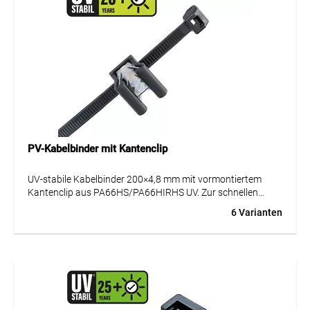
PV-Kabelbinder mit Kantenclip
UV-stabile Kabelbinder 200×4,8 mm mit vormontiertem
Kantenclip aus PA66HS/PA66HIRHS UV. Zur schnellen
Befestigung an Blechkanten 1–3 mm oder 3–6 mm, seitlich
6 Varianten
oder oben montierbar, für lineare oder quer verlaufende
Installation. Halogenfrei, RoHS- & REACH-konform, für
Innen- und Außeneinsatz.