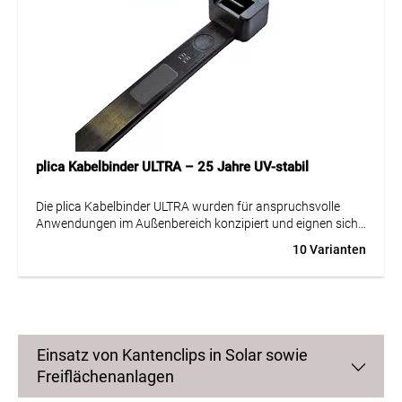
plica Kabelbinder ULTRA – 25 Jahre UV-stabil
Die plica Kabelbinder ULTRA wurden für anspruchsvolle
Anwendungen im Außenbereich konzipiert und eignen sich
hervorragend für Photovoltaikanlagen, Solartechnik, den
10 Varianten
Gartenbau, Bauprojekte sowie alle Installationen, die
intensiver UV-Strahlung und wechselnden
Witterungseinflüssen dauerhaft standhalten müssen.
Gefertigt aus hochwertigem, UV-stabilisiertem Polyamid 6.6
und geprüft nach ISO 4892-2, überzeugen sie mit einer
außergewöhnlich hohen UV-stabilität von bis zu 25 Jahren
Einsatz von Kantenclips in Solar sowie
unter mitteleuropäischen Klimabedingungen – das
Freiflächenanlagen
entspricht dem Dreifachen des derzeit geltenden UL-
Standards. Sie sind halogenfrei, silikonfrei, RoHS-konform