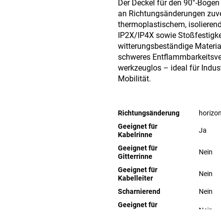
Der Deckel für den 90°-Bogen
an Richtungsänderungen zuver
thermoplastischem, isolieren
IP2X/IP4X sowie Stoßfestigke
witterungsbeständige Materia
schweres Entflammbarkeitsver
werkzeuglos – ideal für Indust
Mobilität.
Richtungsänderung
horizon
Geeignet für
Ja
Kabelrinne
Geeignet für
Nein
Gitterrinne
Geeignet für
Nein
Kabelleiter
Scharnierend
Nein
Geeignet für