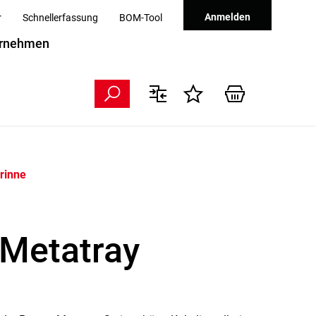
Anmelden
r
Schnellerfassung
BOM-Tool
rnehmen
rinne
 Metatray