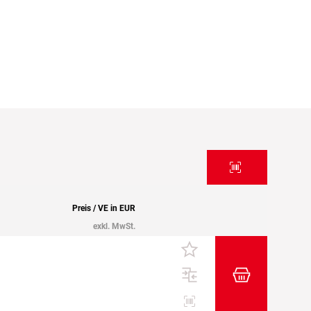
Preis / VE in EUR
exkl. MwSt.
Zum Warenkor
Etiketten drucken