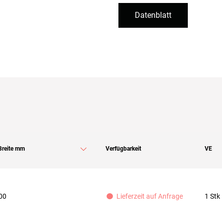
Datenblatt
Breite mm
Verfügbarkeit
VE
00
1 Stk
Lieferzeit auf Anfrage