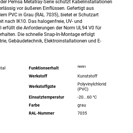
 der Pemsa Metatray-Serie schützt Kabelinstallationen
lässig vor äußeren Einflüssen. Gefertigt aus
dem PVC in Grau (RAL 7035), bietet er Schutzart
it nach IK10. Das halogenfreie, UV- und
l erfüllt die Anforderungen der Norm UL94 V0 für
halten. Die schnelle Snap-In-Montage erfolgt
rie, Gebäudetechnik, Elektroinstallationen und E-
Nein
tal
Funktionserhalt
Werkstoff
Kunststoff
Polyvinylchlorid
Werkstoffgüte
(PVC)
Einsatztemperatur
-20...60
°C
Farbe
grau
RAL-Nummer
7035