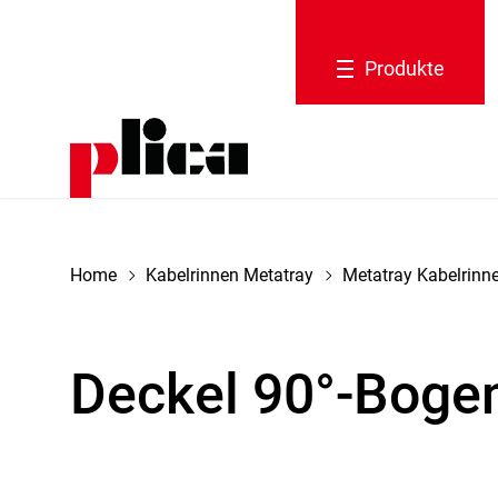
Produkte
tion schliessen
Home
Kabelrinnen Metatray
Metatray Kabelrinn
Deckel 90°-Boge