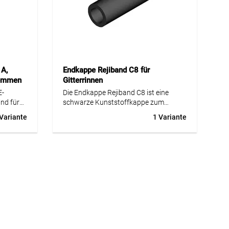
A,
Endkappe Rejiband C8 für
lemmen
Gitterrinnen
E-
Die Endkappe Rejiband C8 ist eine
ind für
schwarze Kunststoffkappe zum
en in
Schutz von Schnittstellen und
 Variante
1 Variante
en Gas-
Drahtenden an Rejiband Gitterrinnen.
egt. Die
Sie wird auf die Schnittkante oder auf
en der
die Enden der Gitterrinnenstäbe
e 2GD
gedrückt und reduziert das Risiko von
n 1, 2,
Verletzungen sowie Beschädigungen
an Kabeln.
e
Die Ausführung aus schwarzem
gerade
Kunststoff RAL 9005 ist einfach zu
bklemmen
montieren und eignet sich für die
d
schnelle Nachbearbeitung direkt auf
ss.
der Baustelle. Sie sorgt für einen