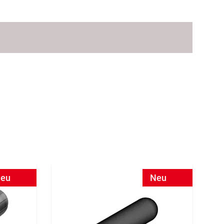
eu
Neu