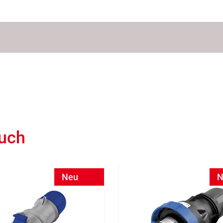
auch
Neu
N