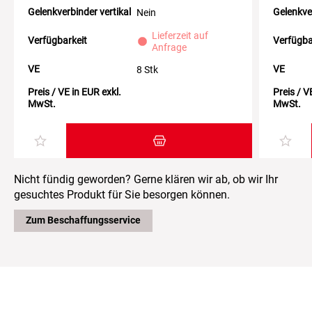
Gelenkverbinder vertikal
Gelenkver
Nein
Lieferzeit auf
Verfügbarkeit
Verfügba
Anfrage
VE
VE
8 Stk
Preis / VE in EUR exkl.
Preis / V
MwSt.
MwSt.
Zum Warenkorb hinzufügen
Nicht fündig geworden? Gerne klären wir ab, ob wir Ihr
gesuchtes Produkt für Sie besorgen können.
Zum Beschaffungsservice