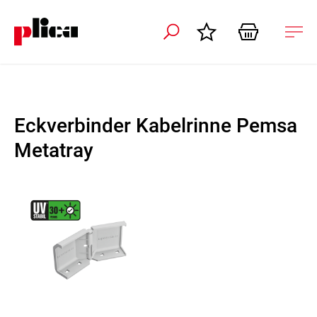
ation schliessen
Nav
öffn
Eckverbinder Kabelrinne Pemsa
Metatray