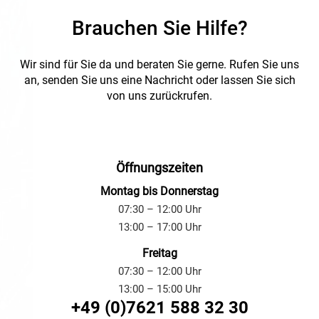
technische Installationen im
Brauchen Sie Hilfe?
Innen- und Außenbereich. Die
Komponente erfüllt die
Anforderungen gemäß EN
Wir sind für Sie da und beraten Sie gerne.
Rufen Sie uns
61537, EN 50085 und der CE-
Richtlinie 2014/35/EU.
an, senden Sie uns eine Nachricht oder lassen Sie sich
von uns zurückrufen.
Öffnungszeiten
Montag bis Donnerstag
07:30 – 12:00 Uhr
13:00 – 17:00 Uhr
Freitag
07:30 – 12:00 Uhr
13:00 – 15:00 Uhr
+49 (0)7621 588 32 30