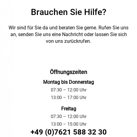
Anbau oder Einbau an
Anforderungen an Schutzart
Maschinen, Geräten,
Brauchen Sie Hilfe?
IP2X/IP4X und Stoßfestigkeit
Gehäusen und elektrisc
bis IK10. Die Installation
Verteilungen in Industrie
erfolgt schnell und
Gewerbe und Außenbere
Wir sind für Sie da und beraten Sie gerne.
Rufen Sie uns
werkzeuglos durch Snap-In-
mit hohen Anforderunge
System. Ideal für industrielle
an, senden Sie uns eine Nachricht oder lassen Sie sich
den Schutz gegen Staub
Anwendungen,
von uns zurückrufen.
Wasser.
Infrastrukturprojekte und
Elektroinstallationen.
Öffnungszeiten
Montag bis Donnerstag
07:30 – 12:00 Uhr
13:00 – 17:00 Uhr
Freitag
07:30 – 12:00 Uhr
13:00 – 15:00 Uhr
+49 (0)7621 588 32 30