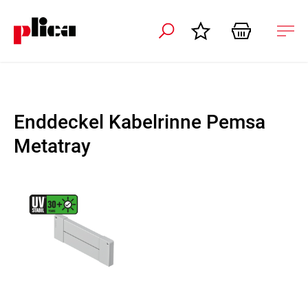
ation schliessen
Nav
öffn
Enddeckel Kabelrinne Pemsa
Metatray