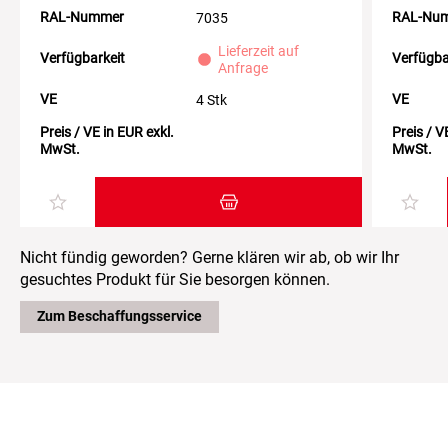
RAL-Nummer
RAL-Nu
7035
Lieferzeit auf
Verfügbarkeit
Verfügba
Anfrage
VE
VE
4 Stk
Preis / VE in EUR exkl.
Preis / V
MwSt.
MwSt.
Zum Warenkorb hinzufügen
Nicht fündig geworden? Gerne klären wir ab, ob wir Ihr
gesuchtes Produkt für Sie besorgen können.
Zum Beschaffungsservice