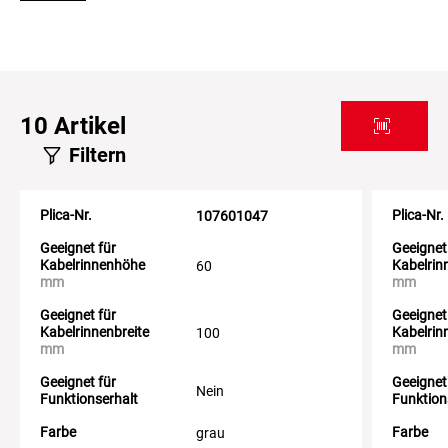
10
Artikel
Filtern
Plica-Nr.
Plica-Nr.
107601047
Geeignet für
Geeignet
Kabelrinnenhöhe
Kabelri
60
mm
mm
Geeignet für
Geeignet
Kabelrinnenbreite
Kabelrin
100
mm
mm
Geeignet für
Geeignet
Nein
Funktionserhalt
Funktion
Farbe
Farbe
grau