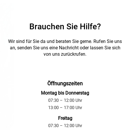
Umgebungstemperaturbereich
Industrieanlagen,
reicht von −40 bis +60 °C. Die
Gerätegehäuse und
Der Leitungshalter besteht
Steckdose wird ohne
elektrische Verteilungen 
aus Polyvinylchlorid (PVC) in
Sicherungshalter geliefert.
Innen- und Außenbereic
Rot und ist UV-beständig. Die
mit hohen Anforderunge
Brauchen Sie Hilfe?
einfache Snap-In-Montage
Anwendung:
Für sichere und
den Schutz gegen Staub
ermöglicht eine schnelle
mechanisch verriegelte CEE-
Wasser.
Befestigung ohne aufwendige
Anschlüsse an Maschinen,
Wir sind für Sie da und beraten Sie gerne.
Rufen Sie uns
Verarbeitung. Der
Industrieanlagen und
Einsatztemperaturbereich
an, senden Sie uns eine Nachricht oder lassen Sie sich
elektrischen Verteilungen in
liegt bei -20 bis +60 °C.
von uns zurückrufen.
anspruchsvollen Innen- und
Außenbereichen.
Damit eignet sich der
Leitungshalter für
Anwendungen in
Elektroinstallationen,
Öffnungszeiten
Industrie, Rechenzentren und
Infrastrukturprojekten,
Montag bis Donnerstag
überall dort, wo Leitungen
07:30 – 12:00 Uhr
und Schutzschläuche
zuverlässig gehalten werden
13:00 – 17:00 Uhr
müssen.
Freitag
07:30 – 12:00 Uhr