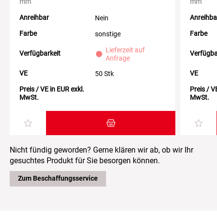
mm
mm
Anreihbar
Anreihba
Nein
Farbe
Farbe
sonstige
Lieferzeit auf
Verfügbarkeit
Verfügba
Anfrage
VE
VE
50 Stk
Preis / VE in EUR exkl.
Preis / V
MwSt.
MwSt.
Zum Warenkorb hinzufügen
Nicht fündig geworden? Gerne klären wir ab, ob wir Ihr
gesuchtes Produkt für Sie besorgen können.
Zum Beschaffungsservice