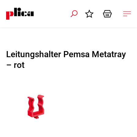
ation schliessen
Nav
öffn
Leitungshalter Pemsa Metatray
– rot