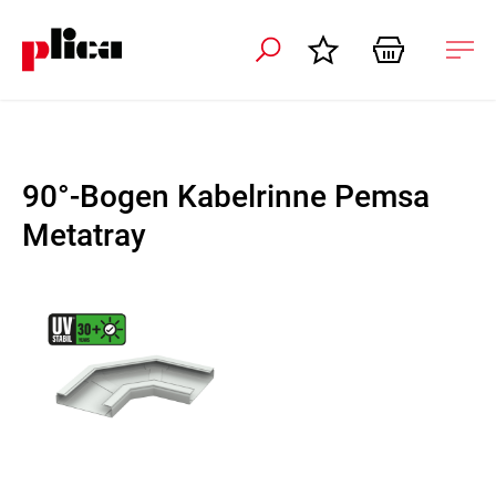
ation schliessen
Nav
öffn
90°-Bogen Kabelrinne Pemsa
Metatray