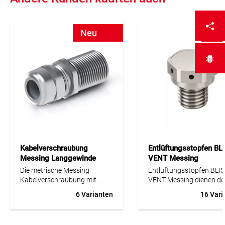
Neu
Ne
Kabelverschraubung
Entlüftungsstopfen BL
Messing Langgewinde
VENT Messing
metrisch IP68
Die metrische Messing
Entlüftungsstopfen BLI
Kabelverschraubung mit
VENT Messing dienen d
Langgewinde ist eine robuste
Druckausgleich in Gehäu
6 Varianten
16 Vari
Lösung für sichere
Schaltschränken und
Kabeleinführungen in
technischen Installation
Gehäusen, Schaltschränken,
Die integrierte Membran