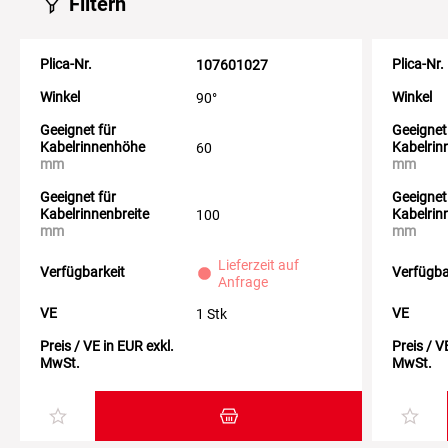
Filtern
Plica-Nr.
Plica-Nr.
107601027
Winkel
Winkel
90°
Geeignet für
Geeignet
Kabelrinnenhöhe
Kabelri
60
mm
mm
Geeignet für
Geeignet
Kabelrinnenbreite
Kabelrin
100
mm
mm
Lieferzeit auf
Verfügbarkeit
Verfügba
Anfrage
VE
VE
1 Stk
Preis / VE in EUR exkl.
Preis / V
MwSt.
MwSt.
Zum Warenkorb hinzufügen