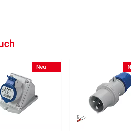
auch
Neu
N