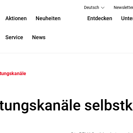
Deutsch
Newslette
Aktionen
Neuheiten
Entdecken
Unte
Service
News
itungskanäle
itungskanäle selbst