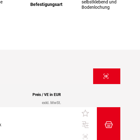
ge
selbstklebend und
Befestigungsart
Bodenlochung
Preis / VE in EUR
exkl. MwSt.
k
Zum Warenkor
Etiketten drucken