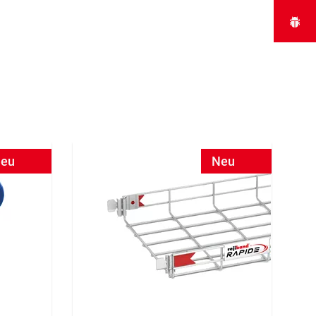
eu
Neu