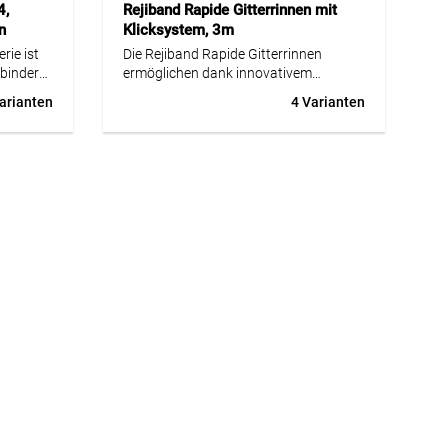
4,
Rejiband Rapide Gitterrinnen mit
n
Klicksystem, 3m
rie ist
Die Rejiband Rapide Gitterrinnen
rbinder
ermöglichen dank innovativem
IEC
Klicksystem eine besonders schnelle
arianten
4 Varianten
tärke
und werkzeuglose Montage. Durch die
icht eine
integrierten Verbinder reduziert sich die
Installationszeit um bis zu 40 %. Die
 Geräte,
Rinnen bestehen aus robustem Stahl,
erfüllen die Norm IEC 61537 und sind in
verschiedenen Größen und
erfüllt
Oberflächen erhältlich. Jede Gitterrinne
 sowie
wird in 3-Meter-Stücken geliefert und
rade
eignet sich ideal für
men und
Elektroinstallationen, Industrieanlagen
und Gebäudetechnik.
stehen
n).
tecker
, mit
r mit