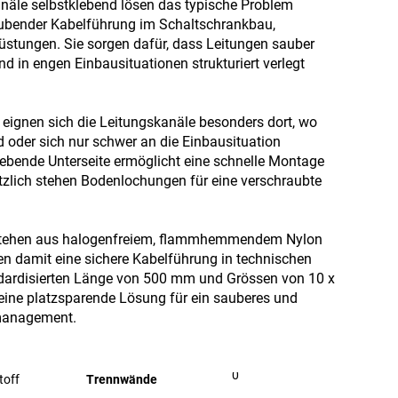
anäle selbstklebend lösen das typische Problem
aubender Kabelführung im Schaltschrankbau,
stungen. Sie sorgen dafür, dass Leitungen sauber
nd in engen Einbausituationen strukturiert verlegt
 eignen sich die Leitungskanäle besonders dort, wo
d oder sich nur schwer an die Einbausituation
lebende Unterseite ermöglicht eine schnelle Montage
zlich stehen Bodenlochungen für eine verschraubte
stehen aus halogenfreiem, flammhemmendem Nylon
n damit eine sichere Kabelführung in technischen
dardisierten Länge von 500 mm und Grössen von 10 x
 eine platzsparende Lösung für ein sauberes und
management.
0
toff
Trennwände