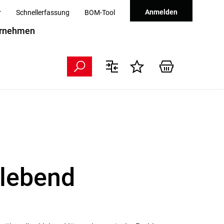
Anmelden
r
Schnellerfassung
BOM-Tool
rnehmen
klebend