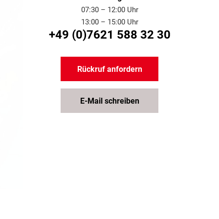
täglichen Arbeit.
Marken einsetzbar. Durch den
07:30 – 12:00 Uhr
automatischen Neustart
13:00 – 15:00 Uhr
reduziert der Re-Starter nicht
+49 (0)7621 588 32 30
nur teure Techniker-
Einsatzzeiten, sondern
minimiert auch Ausfallzeiten
Ihrer Datenverbindung
Rückruf anfordern
erheblich. Ob für industrielle
Anwendungen oder private
Zwecke – der Plica Re-Starter
E-Mail schreiben
gewährleistet eine stabile
Internetverbindung, damit
Ihre Datenkommunikation
effizient und sicher bleibt.
Optimieren Sie Ihren
Routerbetrieb mit diesem
innovativen Gerät von Plica!