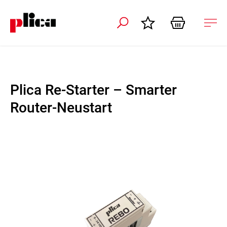
ation schliessen
Nav
öffn
Plica Re-Starter – Smarter
Router-Neustart