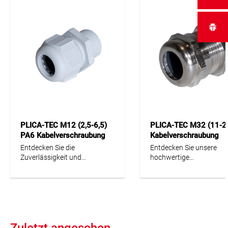
PLICA-TEC M12 (2,5-6,5)
PLICA-TEC M32 (11-2
PA6 Kabelverschraubung
Kabelverschraubung
lichtgrau Langgewinde /
Messing VE=20 Stk
Entdecken Sie die
Entdecken Sie unsere
VE=50 Stk
Zuverlässigkeit und
hochwertige
Funktionalität der PLICA-TEC
Kabelverschraubung PL
K (M) Kabelverschraubung,
TEC MS (M) – eine ideale
ideal für eine Vielzahl von
Lösung für sichere und
Elektroinstallationen. Dieses
zuverlässige
hochwertige Produkt zeichnet
Kabelinstallationen. Mit 
sich durch seine
wasserdichten Bauweis
hervorragende
dem innovativen