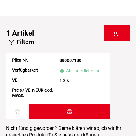
1
Artikel
Filtern
Plica-Nr.
880007180
Verfügbarkeit
Ab Lager lieferbar
VE
1 Stk
Preis / VE in EUR exkl.
MwSt.
Zum Warenkorb hinzufügen
Nicht fündig geworden? Gerne klären wir ab, ob wir Ihr
gesuchtes Produkt für Sie besorgen können.